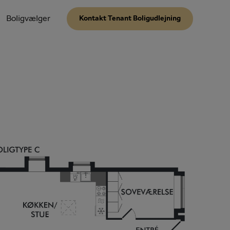
Boligvælger
Kontakt Tenant Boligudlejning