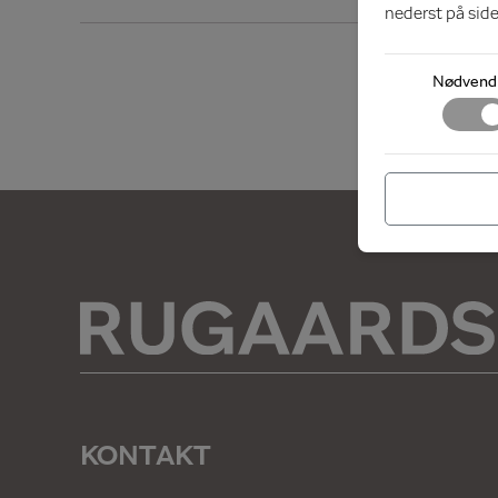
nederst på side
Nødvend
KONTAKT