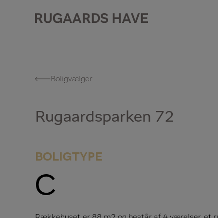
Boligvælger
Rugaardsparken 72
BOLIGTYPE
C
Rækkehuset er 88 m2 og består af 4 værelser, et 