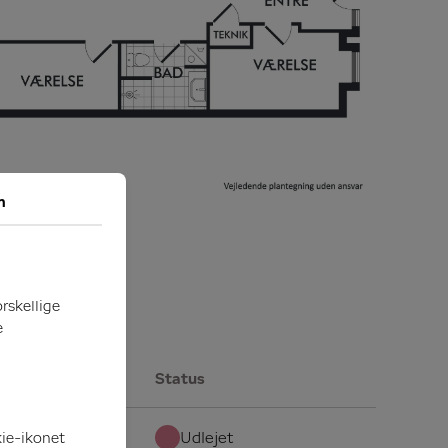
m
orskellige
e
Status
Udlejet
kie-ikonet