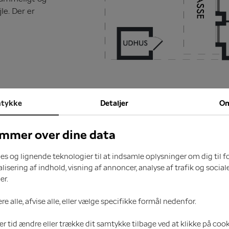
e. Der er
tykke
Detaljer
O
mmer over dine data
es og lignende teknologier til at indsamle oplysninger om dig til f
lisering af indhold, visning af annoncer, analyse af trafik og social
er.
Værelser
Husleje/md
e alle, afvise alle, eller vælge specifikke formål nedenfor.
4
-
er tid ændre eller trække dit samtykke tilbage ved at klikke på coo