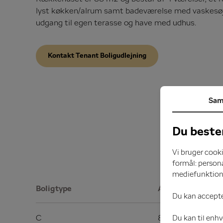
lyst køkken/alrum samt badeværelse med vaskesøjl
udgang til egen terasse og have med udhus.
Kontakt Tenant Boligudlejning
Sam
Du beste
Vi bruger cooki
formål: persona
mediefunktion
Boligtype
Areal
Du kan accepter
2
C
88 m
Du kan til enhv